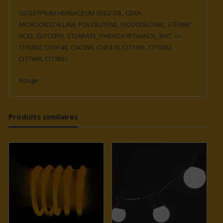
GOSSYPIUM HERBACEUM SEED OIL, CERA
MICROCRISTALLINA, POLYBUTENE, ISODODECANE, STEARIC
ACID, GLYCERYL STEARATE, PHENOXYETHANOL, BHT. +/-
CI15850, CI19140, CI42090, CI45410, CI77491, CI77492,
CI77499, CI77891.
Rouge
Produits similaires