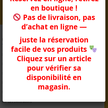
en boutique !
Pas de livraison, pas
d’achat en ligne —
juste la réservation
Pages
facile de vos produits
Bienvenue chez Aussitôt Fêtes
Cliquez sur un article
Condition générale de Vente
pour vérifier sa
COTTON CLUB
disponibilité en
Evénementiel
magasin.
La Boutique
Les Décorations