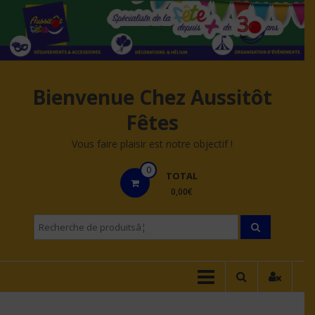
Aller
au
contenu
Bienvenue Chez Aussitôt
Fêtes
Vous faire plaisir est notre objectif !
0
TOTAL
0,00€
Recherche
pourÂ :