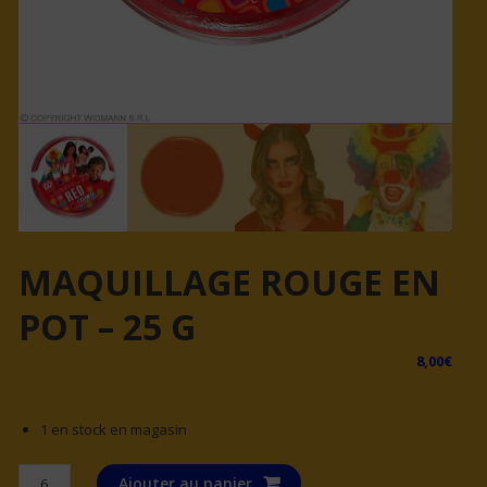
MAQUILLAGE ROUGE EN
POT – 25 G
8,00
€
1 en stock en magasin
quantité
Ajouter au panier