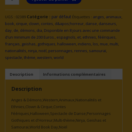
de
MAQUILLAGE
Catégorie :
par défaut
UGS :
02389
Étiquettes :
anges
,
animaux
,
ROUGE
book
,
cirque
,
clown
,
contes
,
d&apos;horreur
,
danse
,
danseurs
,
EN
day
,
de
,
démons
,
dia
,
Disponible en 8 jours avec une commande
POT
d'un minimum de 200 Euros.
,
espagnols
,
et
,
ethnies
,
féériques
,
-
français
,
geishas
,
gothiques
,
halloween
,
indiens
,
los
,
mue
,
multi
,
25
nationalités
,
ninja
,
noël
,
personnages
,
rennes
,
samouraï
,
g
spectacle
,
thème
,
western
,
world
Description
Informations complémentaires
Description
Anges & Démons,Western,Animaux,Nationalités et
Ethnies,Clown & Cirque,Contes
Féériques,Halloween,Spectacle de Danse,Personnages
Gothiques et d'Horreur,Multi-thème,Ninja, Geishas et
Samouraï,World Book Day,Noël