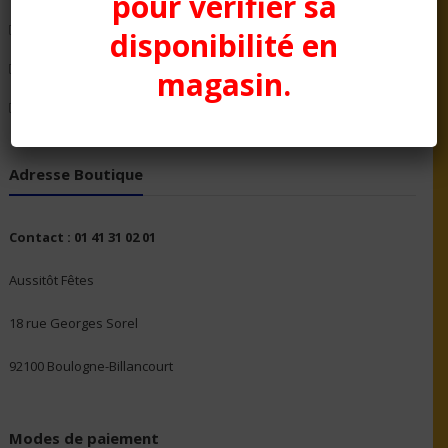
pour vérifier sa
Politique en matière de remboursements et de retours
disponibilité en
Qui Sommes nous ?
magasin.
Validation de la commande
Adresse Boutique
Contact : 01 41 31 02 01
Aussitôt Fêtes
18 rue Georges Sorel
92100 Boulogne-Billancourt
Modes de paiement