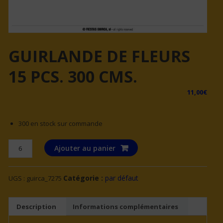
GUIRLANDE DE FLEURS
15 PCS. 300 CMS.
11,00
€
300 en stock sur commande
quantité
Ajouter au panier
de
GUIRLANDE
Catégorie :
par défaut
UGS :
guirca_7275
DE
FLEURS
15
Description
Informations complémentaires
PCS.