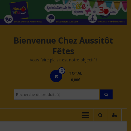
Aller
au
contenu
Bienvenue Chez Aussitôt
Fêtes
Vous faire plaisir est notre objectif !
0
TOTAL
0,00€
Recherche
pourÂ :