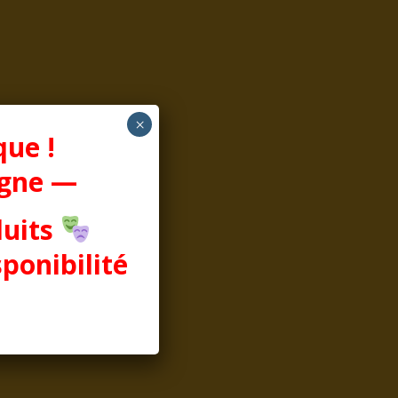
uver
×
que !
lles
igne —
duits
sponibilité
es les
er la
,