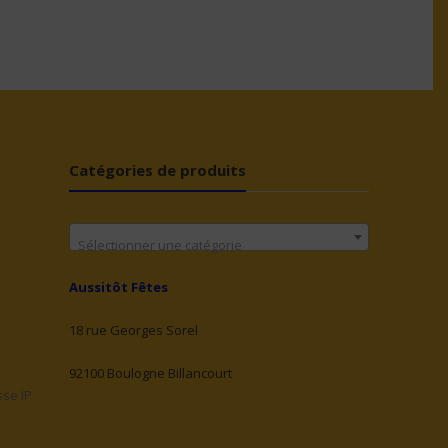
Catégories de produits
Sélectionner une catégorie
Aussitôt Fêtes
18 rue Georges Sorel
92100 Boulogne Billancourt
sse IP