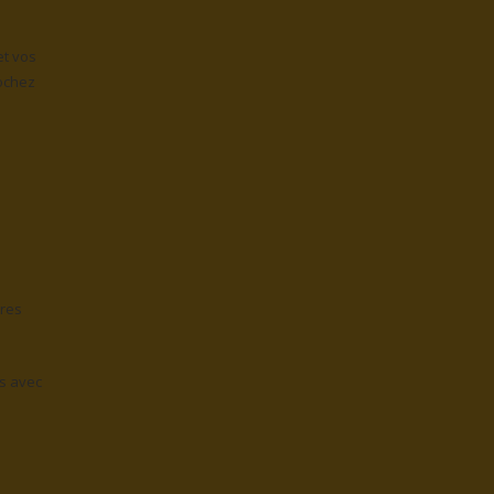
et vos
cochez
tres
ns avec