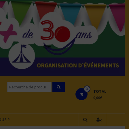
Recherche
0
pourÂ :
TOTAL
0,00€
US ?