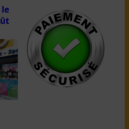
 le
oût