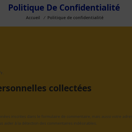
Politique De Confidentialité
Accueil
⁄
Politique de confidentialité
r.
ersonnelles collectées
nées inscrites dans le formulaire de commentaire, mais aussi votre adre
ous aider à la détection des commentaires indésirables.