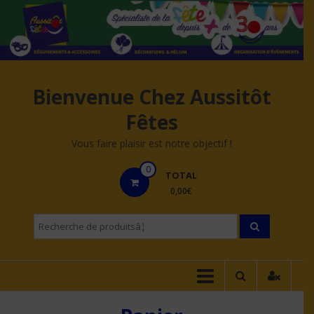
Aller
au
contenu
Bienvenue Chez Aussitôt
Fêtes
Vous faire plaisir est notre objectif !
0
TOTAL
0,00€
Recherche
pourÂ :