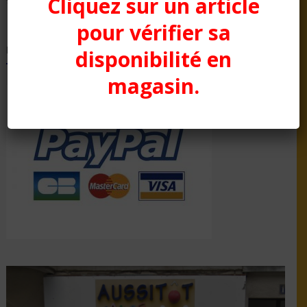
Cliquez sur un article
92100 Boulogne-Billancourt
pour vérifier sa
Modes de paiement
disponibilité en
magasin.