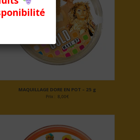
duits
sponibilité
MAQUILLAGE DORE EN POT – 25 g
Prix :
8,00
€