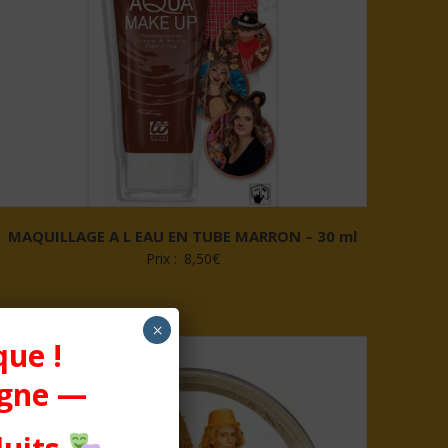
MAQUILLAGE A L EAU EN TUBE MARRON – 30 ml
Prix :
8,50
€
×
que !
igne —