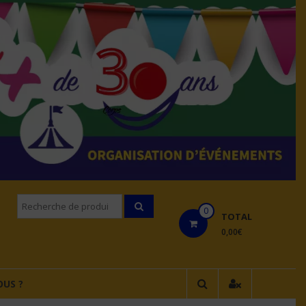
Recherche
0
pourÂ :
TOTAL
0,00€
US ?