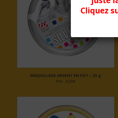
juste l
Cliquez su
MAQUILLAGE ARGENT EN POT – 25 g
Prix :
8,00
€