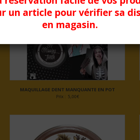
a réservation facile de vos pro
r un article pour vérifier sa di
en magasin.
MAQUILLAGE DENT MANQUANTE EN POT
Prix :
5,00
€