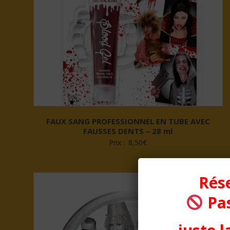
FAUX SANG PROFESSIONNEL EN TUBE AVEC
FAUSSES DENTS – 28 ml
Prix :
8,50
€
Rése
Pas