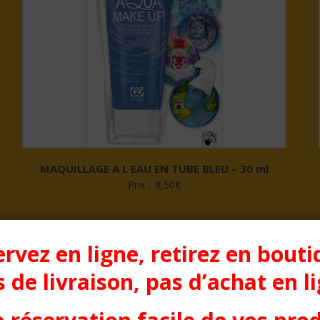
MAQUILLAGE A L EAU EN TUBE BLEU – 30 ml
Prix :
8,50
€
rvez en ligne, retirez en bouti
 de livraison, pas d’achat en l