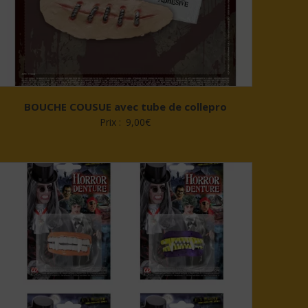
BOUCHE COUSUE avec tube de collepro
Prix :
9,00
€