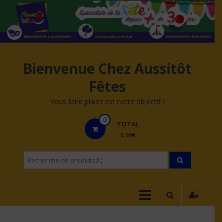
Aller
au
contenu
Bienvenue Chez Aussitôt
Fêtes
Vous faire plaisir est notre objectif !
0
TOTAL
0,00€
Recherche
pourÂ :