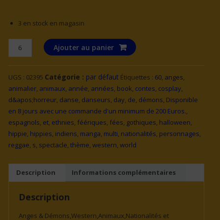
3 en stock en magasin
quantité
Ajouter au panier
de
MAQUILLAGE
Catégorie :
par défaut
UGS :
02395
Étiquettes :
60
,
anges
,
JAUNE
animalier
,
animaux
,
année
,
années
,
book
,
contes
,
cosplay
,
EN
d&apos;horreur
,
danse
,
danseurs
,
day
,
de
,
démons
,
Disponible
POT
en 8 jours avec une commande d'un minimum de 200 Euros.
,
-
espagnols
,
et
,
ethnies
,
féériques
,
fées
,
gothiques
,
halloween
,
25
hippie
,
hippies
,
indiens
,
manga
,
multi
,
nationalités
,
personnages
,
g
reggae
,
s
,
spectacle
,
thème
,
western
,
world
Description
Informations complémentaires
Description
Anges & Démons,Western,Animaux,Nationalités et