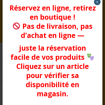
×
Réservez en ligne, retirez
TUBE 100 BRACELETS
TUBE 100 BRACELETS
BLANC
ROSE
en boutique !
Prix :
15,50
€
Prix :
15,50
€
Pas de livraison, pas
d’achat en ligne —
juste la réservation
facile de vos produits
Pages
Cliquez sur un article
Bienvenue chez Aussitôt Fêtes
pour vérifier sa
Condition générale de Vente
disponibilité en
COTTON CLUB
magasin.
Evénementiel