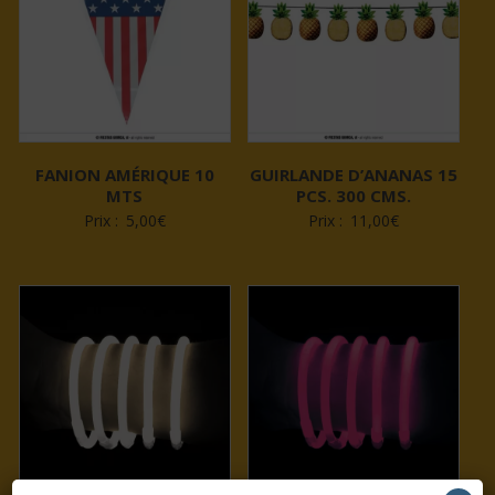
FANION AMÉRIQUE 10
GUIRLANDE D’ANANAS 15
MTS
PCS. 300 CMS.
Prix :
5,00
€
Prix :
11,00
€