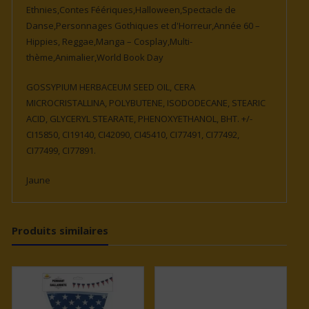
Ethnies,Contes Féériques,Halloween,Spectacle de
Danse,Personnages Gothiques et d'Horreur,Année 60 –
Hippies, Reggae,Manga – Cosplay,Multi-
thème,Animalier,World Book Day
GOSSYPIUM HERBACEUM SEED OIL, CERA
MICROCRISTALLINA, POLYBUTENE, ISODODECANE, STEARIC
ACID, GLYCERYL STEARATE, PHENOXYETHANOL, BHT. +/-
CI15850, CI19140, CI42090, CI45410, CI77491, CI77492,
CI77499, CI77891.
Jaune
Produits similaires