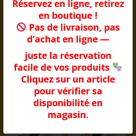
Réservez en ligne, retirez
en boutique !
Pas de livraison, pas
d’achat en ligne —
OREILLES LAPIN MARRON
juste la réservation
paire de MANCHES
pliables
TATOUEES TRIBALES
facile de vos produits
Prix :
9,00
€
aspect naturel
Prix :
6,50
€
Cliquez sur un article
pour vérifier sa
disponibilité en
magasin.