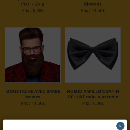
POT – 25 g
blondes
Prix :
8,00
€
Prix :
11,50
€
MOUSTACHE AVEC BARBE
NOEUD PAPILLON SATIN
brunes
DE LUXE noir- ajustable
Prix :
11,50
€
Prix :
6,00
€
×