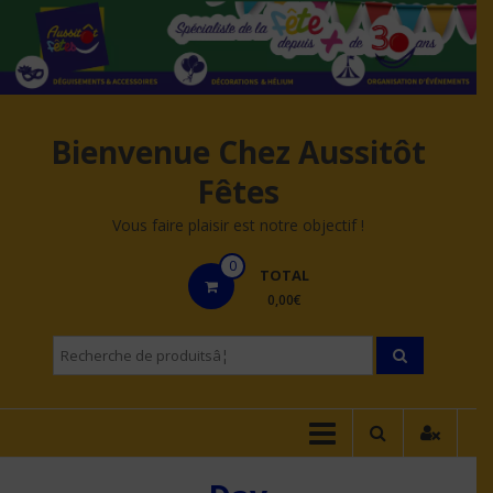
Aller
au
contenu
Bienvenue Chez Aussitôt
Fêtes
Vous faire plaisir est notre objectif !
0
TOTAL
0,00€
Recherche
pourÂ :