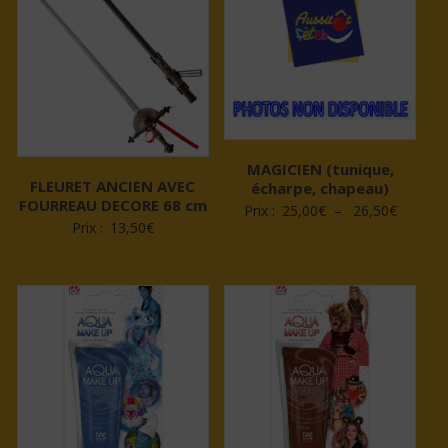
38,50€
MAGICIEN (tunique,
FLEURET ANCIEN AVEC
écharpe, chapeau)
FOURREAU DECORE 68 cm
Plage
Prix :
25,00
€
–
26,50
€
Prix :
13,50
€
de
prix :
25,00€
à
26,50€