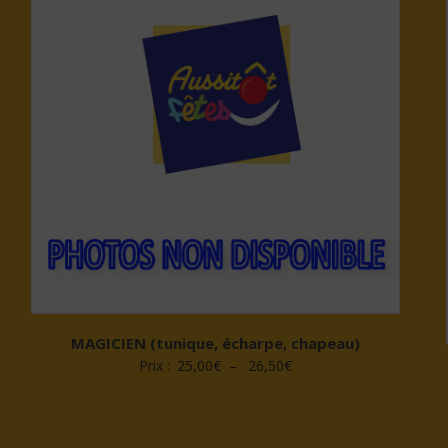
MAGICIEN (tunique, écharpe, chapeau)
Plage
Prix :
25,00
€
–
26,50
€
de
prix :
25,00€