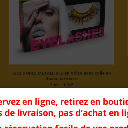
CILS DORES METALLISES en boîte avec colle en
flacon en verre
Prix :
11,00
€
rvez en ligne, retirez en bouti
 de livraison, pas d’achat en l