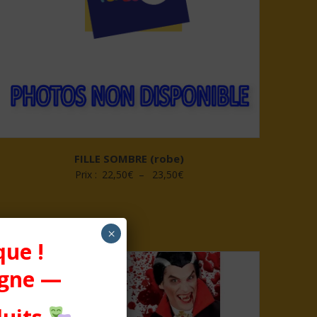
FILLE SOMBRE (robe)
Plage
Prix :
22,50
€
–
23,50
€
de
prix :
22,50€
×
que !
à
23,50€
igne —