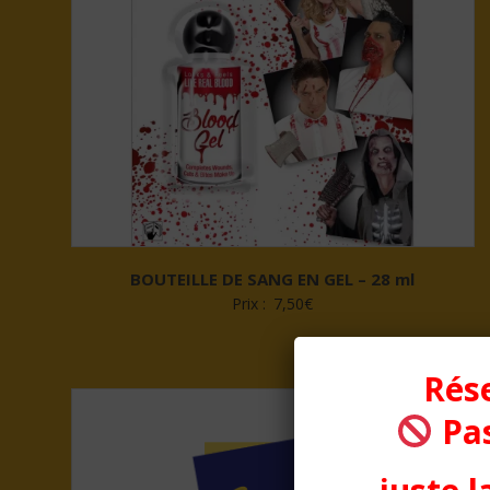
BOUTEILLE DE SANG EN GEL – 28 ml
Prix :
7,50
€
Rése
Pas