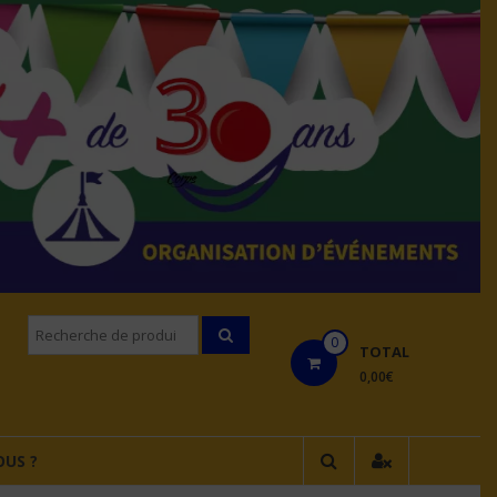
Recherche
0
pourÂ :
TOTAL
0,00€
US ?