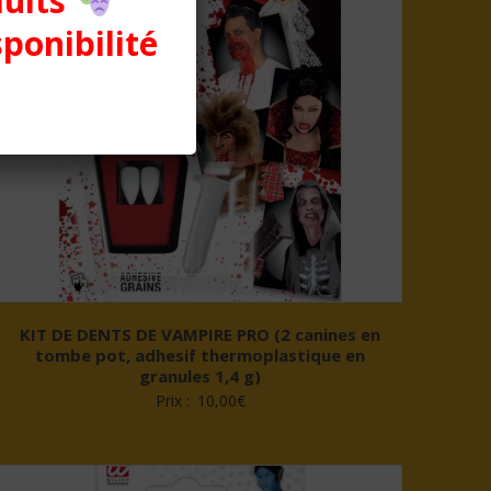
duits
sponibilité
KIT DE DENTS DE VAMPIRE PRO (2 canines en
tombe pot, adhesif thermoplastique en
granules 1,4 g)
Prix :
10,00
€