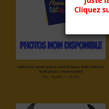
juste l
Cliquez su
GAULOIS (maxi pants with braces, belt, helmet
with plaits, moustache)
Plage
Prix :
46,00
€
–
50,50
€
de
prix :
46,00€
à
50,50€