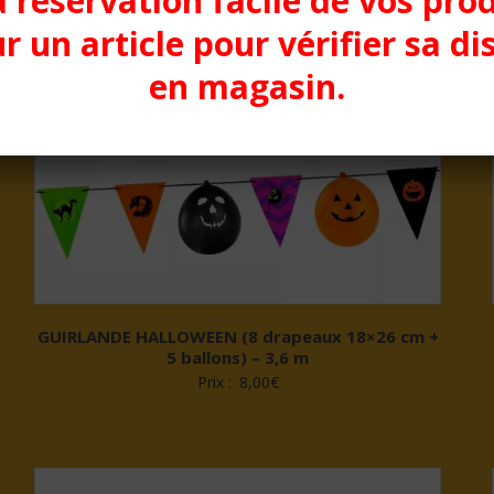
a réservation facile de vos pro
r un article pour vérifier sa di
en magasin.
GUIRLANDE HALLOWEEN (8 drapeaux 18×26 cm +
5 ballons) – 3,6 m
Prix :
8,00
€