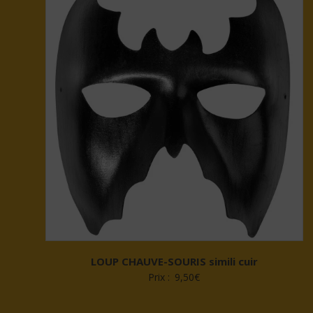
LOUP CHAUVE-SOURIS simili cuir
Prix :
9,50
€