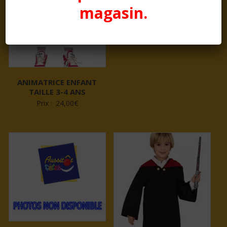
magasin.
ANTI NUN, ADULTE, 38 –
40 (M)
Prix :
31,50
€
ANIMATRICE ENFANT
TAILLE 3-4 ANS
Prix :
24,00
€