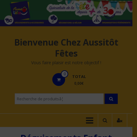
Aller
au
contenu
Bienvenue Chez Aussitôt
Fêtes
Vous faire plaisir est notre objectif !
0
TOTAL
0,00€
Recherche
pourÂ :