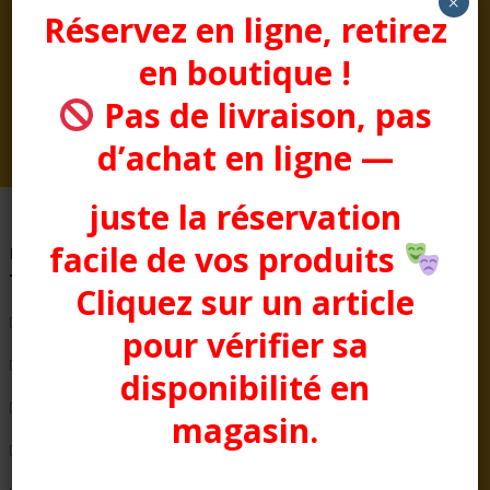
×
Réservez en ligne, retirez
Déguisement garçon des
Déguisement indienne
bois noir et vert
beige fille
en boutique !
Plage
Prix :
25,00
€
–
29,50
€
Prix :
19,00
€
de
Pas de livraison, pas
prix :
d’achat en ligne —
25,00€
à
29,50€
juste la réservation
facile de vos produits
Pages
Cliquez sur un article
Bienvenue chez Aussitôt Fêtes
pour vérifier sa
Condition générale de Vente
disponibilité en
COTTON CLUB
magasin.
Evénementiel