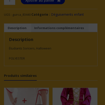
Ajouter au panier
de
APPRENTI
Catégorie :
Déguisements enfant
UGS :
guirca_83440
SORCIER
5
6
Description
Informations complémentaires
ANS
Description
Étudiants Soricers, Halloween
POLYESTER
Produits similaires