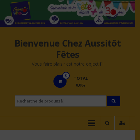
Aller
au
contenu
Bienvenue Chez Aussitôt
Fêtes
Vous faire plaisir est notre objectif !
0
TOTAL
0,00€
Recherche
pourÂ :