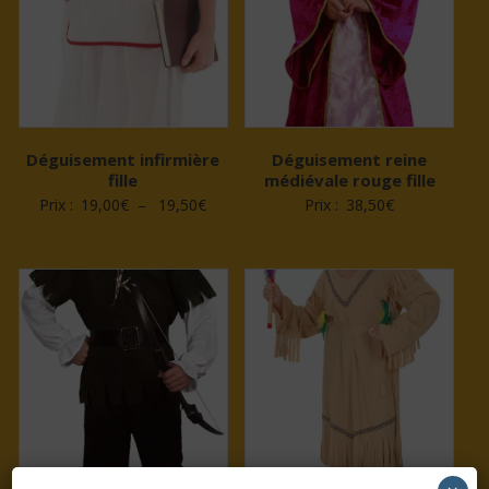
Déguisement infirmière
Déguisement reine
fille
médiévale rouge fille
Plage
Prix :
19,00
€
–
19,50
€
Prix :
38,50
€
de
prix :
19,00€
à
19,50€