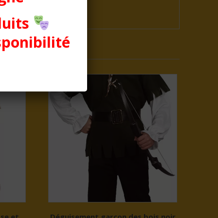
duits
sponibilité
se et
Déguisement garçon des bois noir