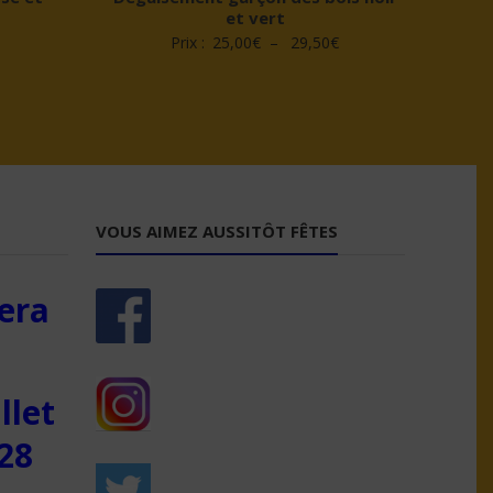
et vert
Plage
Plage
Prix :
25,00
€
–
29,50
€
de
de
prix :
prix :
23,50€
25,00€
à
à
28,50€
29,50€
VOUS AIMEZ AUSSITÔT FÊTES
era
llet
28