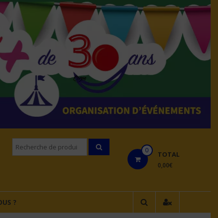
Recherche
0
pourÂ :
TOTAL
0,00€
US ?