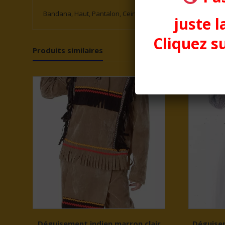
Bandana, Haut, Pantalon, Ceinture
juste l
Cliquez su
Produits similaires
Déguisement indien marron clair
Déguisem