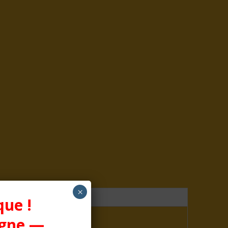
×
que !
igne —