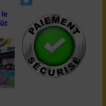
 le
oût