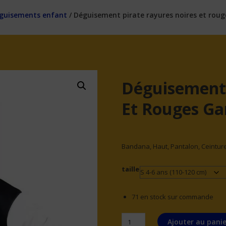
guisements enfant
/ Déguisement pirate rayures noires et rou
Déguisement 
Et Rouges Ga
Bandana, Haut, Pantalon, Ceintur
taille
71 en stock sur commande
quantité
Ajouter au panie