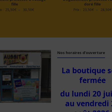
fille
doré fille
Plage
x :
25,50
€
–
30,50
€
Prix :
23,50
€
–
28,50
€
de
prix :
25,50€
à
30,50€
Nos horaires d’ouverture
La boutique s
fermée
du lundi 20 jui
au vendredi 