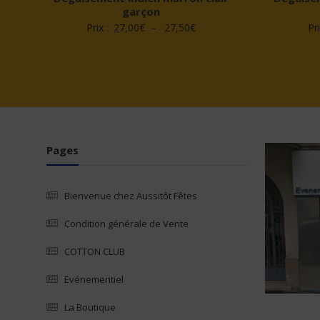
garçon
Plage
Prix :
27,00
€
–
27,50
€
Pri
de
prix :
27,00€
à
27,50€
Pages
Bienvenue chez Aussitôt Fêtes
Condition générale de Vente
COTTON CLUB
Evénementiel
La Boutique