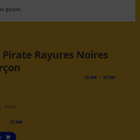
ges garçon
Pirate Rayures Noires
rçon
Plage
23,50
€
–
27,50
€
de
e
prix :
23,50€
à
Effacer
27,50€
27,50
€
r