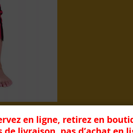
rvez en ligne, retirez en bouti
 de livraison, pas d’achat en l