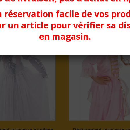
a réservation facile de vos pro
r un article pour vérifier sa di
en magasin.
ent princesse à voilage
Déguisement princesse ro