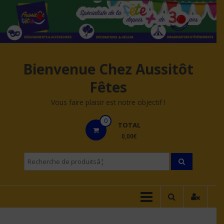
Aller
au
contenu
Bienvenue Chez Aussitôt
Fêtes
Vous faire plaisir est notre objectif !
0
TOTAL
0,00€
Recherche
pourÂ :