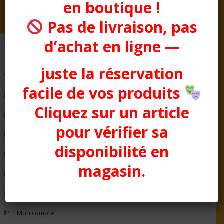
en boutique !
prix :
25,50€
Pas de livraison, pas
à
28,50€
d’achat en ligne —
Pages
juste la réservation
facile de vos produits
Bienvenue chez Aussitôt Fêtes
Cliquez sur un article
Condition générale de Vente
pour vérifier sa
COTTON CLUB
disponibilité en
Evénementiel
magasin.
La Boutique
Les Décorations
Mon compte