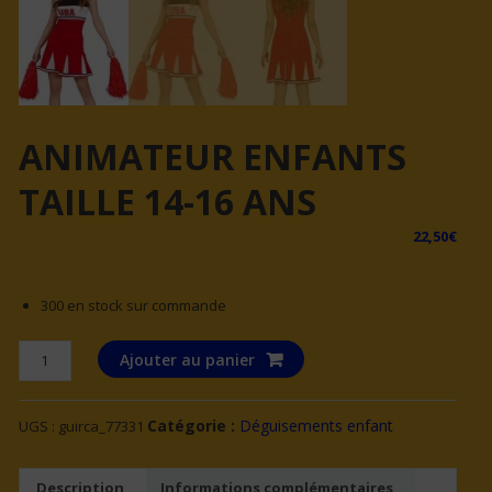
ANIMATEUR ENFANTS
TAILLE 14-16 ANS
22,50
€
300 en stock sur commande
quantité
Ajouter au panier
de
ANIMATEUR
Catégorie :
Déguisements enfant
UGS :
guirca_77331
ENFANTS
TAILLE
14-
Description
Informations complémentaires