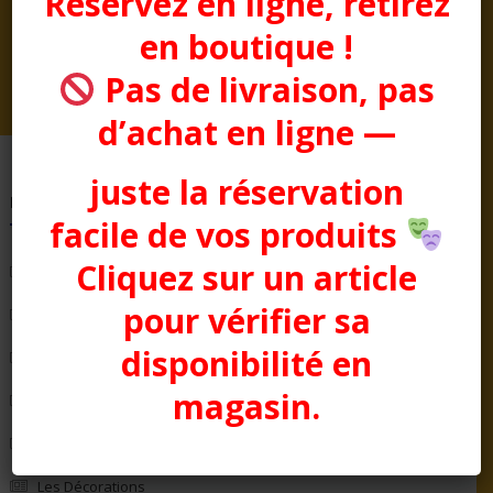
Réservez en ligne, retirez
Plage
Prix :
22,50
€
–
26,00
€
en boutique !
de
prix :
Pas de livraison, pas
22,50€
d’achat en ligne —
à
26,00€
juste la réservation
Pages
facile de vos produits
Cliquez sur un article
Bienvenue chez Aussitôt Fêtes
pour vérifier sa
Condition générale de Vente
disponibilité en
COTTON CLUB
magasin.
Evénementiel
La Boutique
Les Décorations