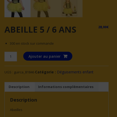
ABEILLE 5 / 6 ANS
28,00
€
300 en stock sur commande
quantité
Ajouter au panier
de
ABEILLE
Catégorie :
Déguisements enfant
UGS :
guirca_81846
5
/
6
Description
Informations complémentaires
ANS
Description
Abeilles