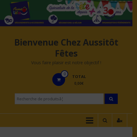
Aller
au
contenu
Bienvenue Chez Aussitôt
Fêtes
Vous faire plaisir est notre objectif !
0
TOTAL
0,00€
Recherche
pourÂ :