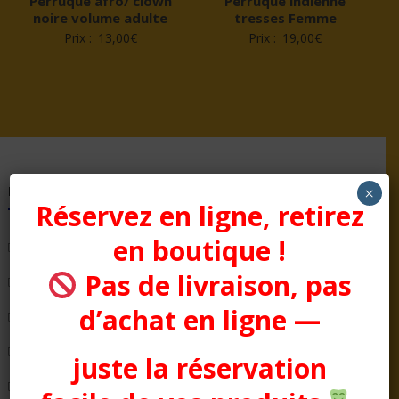
Perruque afro/ clown
Perruque indienne
noire volume adulte
tresses Femme
Prix :
13,00
€
Prix :
19,00
€
Pages
×
Réservez en ligne, retirez
en boutique !
Bienvenue chez Aussitôt Fêtes
Pas de livraison, pas
Condition générale de Vente
d’achat en ligne —
COTTON CLUB
Evénementiel
juste la réservation
La Boutique