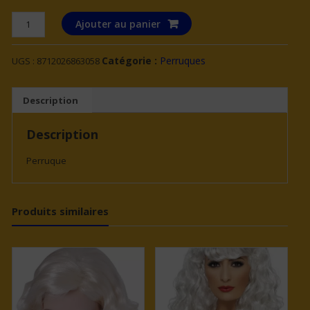
quantité
Ajouter au panier
de
Perruque
Catégorie :
Perruques
UGS :
8712026863058
blonde
lisse
femme
Description
Description
Perruque
Produits similaires