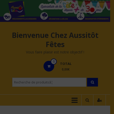
Aller
au
contenu
Bienvenue Chez Aussitôt
Fêtes
Vous faire plaisir est notre objectif !
0
TOTAL
0,00€
Recherche
pourÂ :