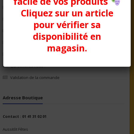
facile de vos produits
Les Décorations
Cliquez sur un article
Mon compte
pour vérifier sa
Panier
disponibilité en
Politique de confidentialité
magasin.
Politique en matière de remboursements et de retours
Qui Sommes nous ?
Validation de la commande
Adresse Boutique
Contact : 01 41 31 02 01
Aussitôt Fêtes