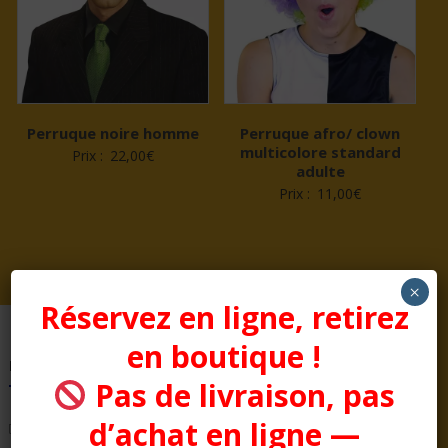
Perruque noire homme
Perruque afro/ clown
multicolore standard
Prix :
22,00
€
adulte
Prix :
11,00
€
×
Réservez en ligne, retirez
en boutique !
Pages
Pas de livraison, pas
d’achat en ligne —
Bienvenue chez Aussitôt Fêtes