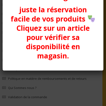
Condition générale de Vente
juste la réservation
COTTON CLUB
facile de vos produits
Evénementiel
Cliquez sur un article
La Boutique
pour vérifier sa
Les Décorations
disponibilité en
Mon compte
magasin.
Panier
Politique de confidentialité
Politique en matière de remboursements et de retours
Qui Sommes nous ?
Validation de la commande