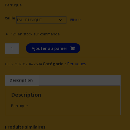
Perruque
taille
Effacer
121 en stock sur commande
quantité
Ajouter au panier
de
Perruque
Catégorie :
Perruques
UGS :
5020570422694
sirène
bouclée
blanche
Description
femme
Description
Perruque
Produits similaires