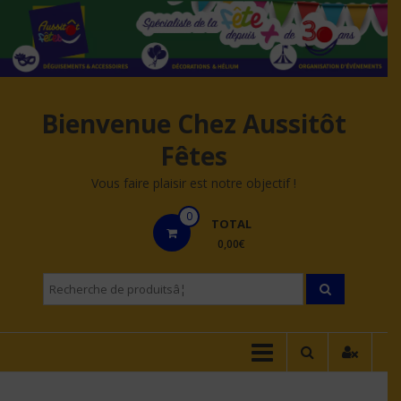
Aller
au
contenu
Bienvenue Chez Aussitôt
Fêtes
Vous faire plaisir est notre objectif !
0
TOTAL
0,00€
Recherche
pourÂ :