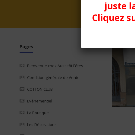
juste l
Cliquez su
Pages
Bienvenue chez Aussitôt Fêtes
Condition générale de Vente
COTTON CLUB
Evénementiel
La Boutique
Les Décorations