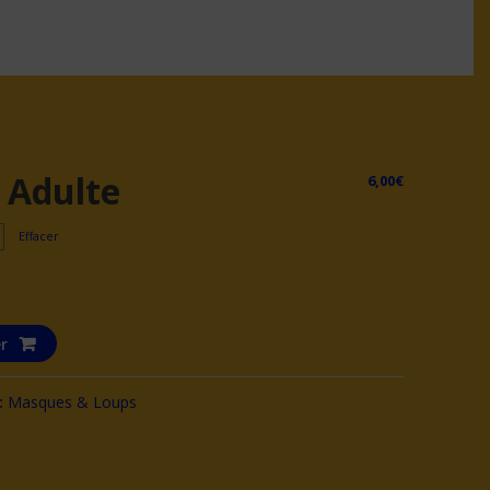
 Adulte
6,00
€
Effacer
r
:
Masques & Loups