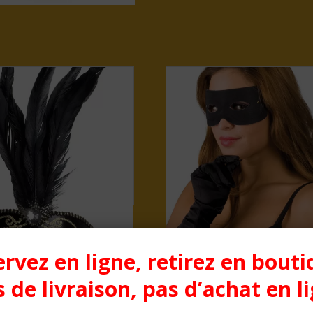
rvez en ligne, retirez en bouti
ir et or à plumes adulte
Loup bandit noir adul
 de livraison, pas d’achat en l
Prix :
12,50
€
Prix :
3,00
€