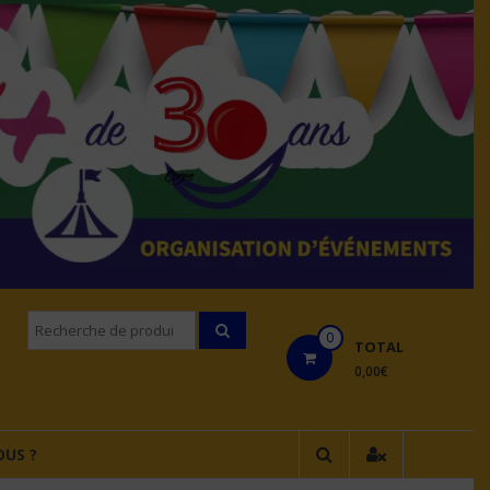
Recherche
0
pourÂ :
TOTAL
0,00€
US ?