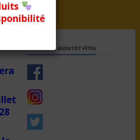
duits
sponibilité
VOUS AIMEZ AUSSITÔT FÊTES
era
llet
28