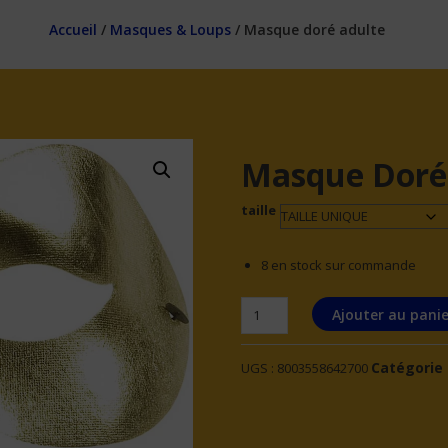
Accueil
/
Masques & Loups
/ Masque doré adulte
Masque Doré
taille
8 en stock sur commande
quantité
Ajouter au panie
de
Masque
Catégorie 
UGS :
8003558642700
doré
adulte