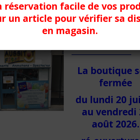
a réservation facile de vos pro
r un article pour vérifier sa di
en magasin.
Nos horaires d’ouverture
La boutique s
fermée
du lundi 20 jui
au vendredi 
août 2026.