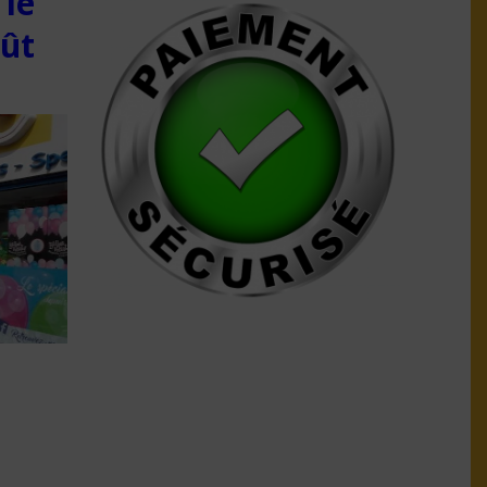
 le
oût