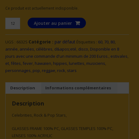
Ce produit est actuellement indisponible.
quantité
Ajouter au panier
de
LUNETTES
Catégorie :
par défaut
UGS :
6632S
Étiquettes :
60
,
70
,
80
,
BLANCHES
année
,
années
,
célèbres
,
d&apos;eté
,
disco
,
Disponible en 8
CHANTEUR
jours avec une commande d'un minimum de 200 Euros.
,
estivales
,
et
,
fêtes
,
fever
,
hawaïen
,
hippies
,
lunettes
,
musiciens
,
personnages
,
pop
,
reggae
,
rock
,
stars
Description
Informations complémentaires
Description
Celebrities, Rock & Pop Stars,
GLASSES FRAME 100% PC, GLASSES TEMPLES 100% PC,
LENSES 100% ACRYLIC