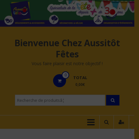
Aller
au
contenu
Bienvenue Chez Aussitôt
Fêtes
Vous faire plaisir est notre objectif !
0
TOTAL
0,00€
Recherche
pourÂ :