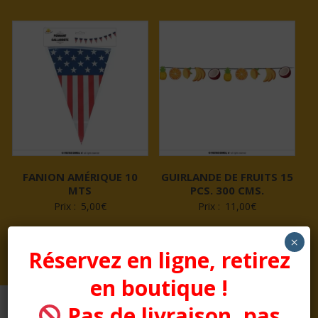
FANION AMÉRIQUE 10
GUIRLANDE DE FRUITS 15
MTS
PCS. 300 CMS.
Prix :
5,00
€
Prix :
11,00
€
×
Réservez en ligne, retirez
en boutique !
Pas de livraison, pas