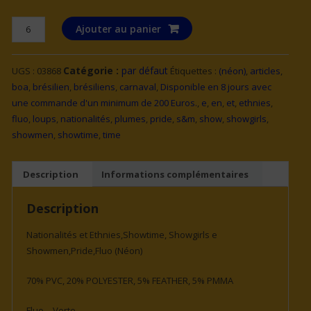
quantité
Ajouter au panier
de
LOUP
Catégorie :
par défaut
UGS :
03868
Étiquettes :
(néon)
,
articles
,
NEON
boa
,
brésilien
,
brésiliens
,
carnaval
,
Disponible en 8 jours avec
VERT
une commande d'un minimum de 200 Euros.
,
e
,
en
,
et
,
ethnies
,
BRESIL
fluo
,
loups
,
nationalités
,
plumes
,
pride
,
s&m
,
show
,
showgirls
,
AVEC
showmen
,
showtime
,
time
PAILLETTES
HOLOGRAPHIQUES,
PIERRES,
Description
Informations complémentaires
BORDURE
PAILLETTES
Description
OR
ET
Nationalités et Ethnies,Showtime, Showgirls e
PLUMES
Showmen,Pride,Fluo (Néon)
70% PVC, 20% POLYESTER, 5% FEATHER, 5% PMMA
Fluo – Verte