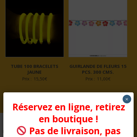
TUBE 100 BRACELETS
GUIRLANDE DE FLEURS 15
JAUNE
PCS. 300 CMS.
Prix :
15,50
€
Prix :
11,00
€
×
Réservez en ligne, retirez
en boutique !
Pas de livraison, pas
Pages