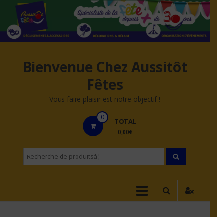
Aller
au
contenu
Bienvenue Chez Aussitôt
Fêtes
Vous faire plaisir est notre objectif !
0
TOTAL
0,00€
Recherche
pourÂ :