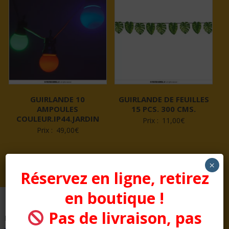
GUIRLANDE 10
GUIRLANDE DE FEUILLES
AMPOULES
15 PCS. 300 CMS.
COULEUR.IP44.JARDIN
Prix :
11,00
€
Prix :
49,00
€
×
Réservez en ligne, retirez
en boutique !
Pas de livraison, pas
Pages