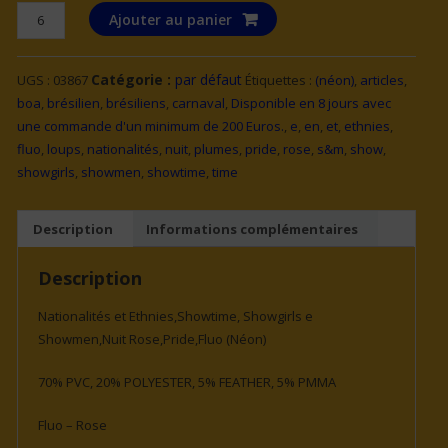
quantité
Ajouter au panier
de
LOUP
Catégorie :
par défaut
UGS :
03867
Étiquettes :
(néon)
,
articles
,
NEON
boa
,
brésilien
,
brésiliens
,
carnaval
,
Disponible en 8 jours avec
ROSE
une commande d'un minimum de 200 Euros.
,
e
,
en
,
et
,
ethnies
,
BRESIL
fluo
,
loups
,
nationalités
,
nuit
,
plumes
,
pride
,
rose
,
s&m
,
show
,
AVEC
showgirls
,
showmen
,
showtime
,
time
PAILLETTES
HOLOGRAPHIQUES,
PIERRES,
Description
Informations complémentaires
BORDURE
PAILLETTES
Description
OR
ET
Nationalités et Ethnies,Showtime, Showgirls e
PLUMES
Showmen,Nuit Rose,Pride,Fluo (Néon)
70% PVC, 20% POLYESTER, 5% FEATHER, 5% PMMA
Fluo – Rose