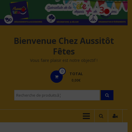
Aller
au
contenu
Bienvenue Chez Aussitôt
Fêtes
Vous faire plaisir est notre objectif !
0
TOTAL
0,00€
Recherche
pourÂ :