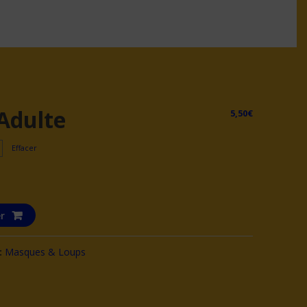
Adulte
5,50
€
Effacer
r
:
Masques & Loups