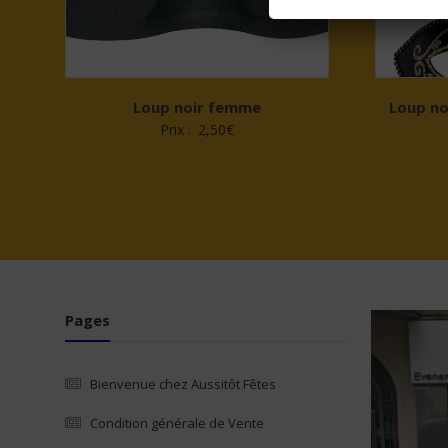
Loup noir femme
Loup no
Prix :
2,50
€
Pages
Bienvenue chez Aussitôt Fêtes
Condition générale de Vente