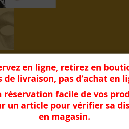
rvez en ligne, retirez en bouti
 de livraison, pas d’achat en l
a réservation facile de vos pro
r un article pour vérifier sa di
en magasin.