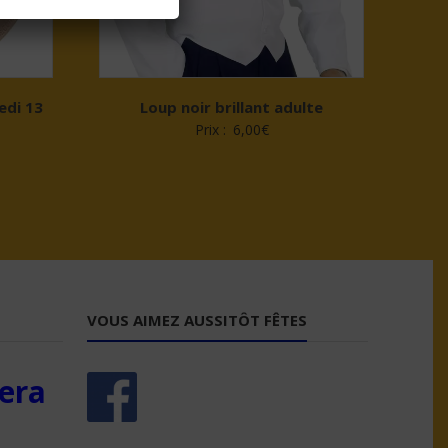
edi 13
Loup noir brillant adulte
Prix :
6,00
€
VOUS AIMEZ AUSSITÔT FÊTES
era