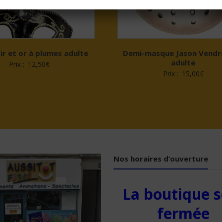
ir et or à plumes adulte
Demi-masque Jason Vendr
adulte
Prix :
12,50
€
Prix :
15,00
€
Nos horaires d’ouverture
La boutique s
fermée