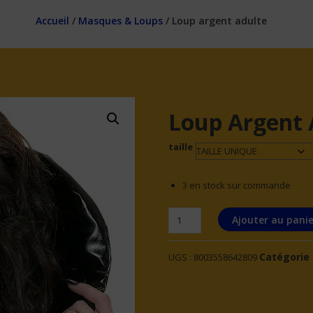
Accueil
/
Masques & Loups
/ Loup argent adulte
Loup Argent 
taille
3 en stock sur commande
quantité
Ajouter au panie
de
Loup
Catégorie 
UGS :
8003558642809
argent
adulte