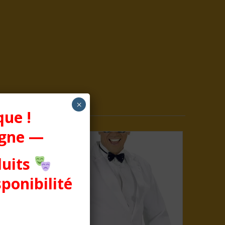
×
que !
igne —
duits
sponibilité