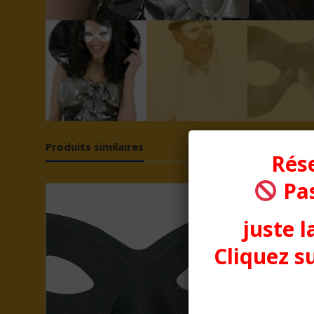
Produits similaires
Rése
Pas
juste l
Cliquez su