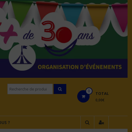
Recherche
0
pourÂ :
TOTAL
0,00€
US ?