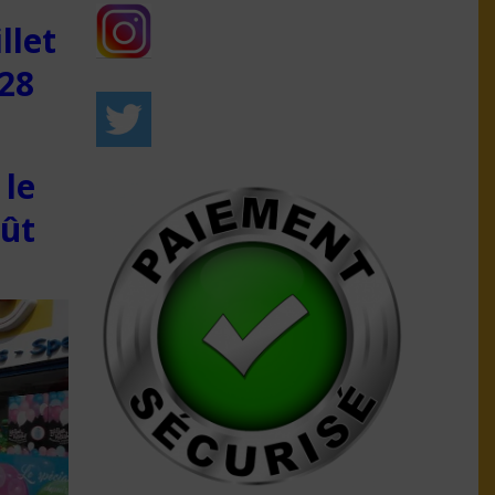
llet
28
 le
oût