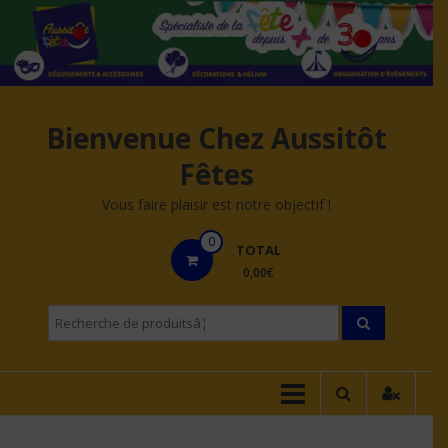
Aller
au
contenu
Bienvenue Chez Aussitôt
Fêtes
Vous faire plaisir est notre objectif !
0
TOTAL
0,00€
Recherche
pourÂ :