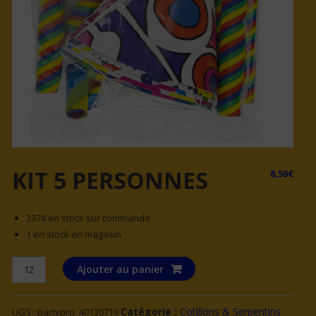
KIT 5 PERSONNES
8,50
€
3374 en stock sur commande
1 en stock en magasin
quantité
Ajouter au panier
de
KIT
Catégorie :
Cotillons & Serpentins
UGS :
partypro_40130719
5