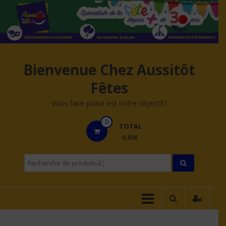
Aller
au
contenu
Bienvenue Chez Aussitôt
Fêtes
Vous faire plaisir est notre objectif !
0
TOTAL
0,00€
Recherche
pourÂ :