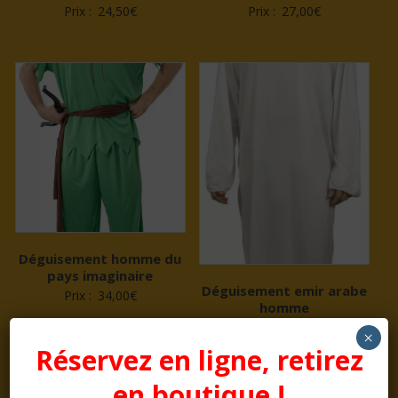
Prix :
24,50
€
Prix :
27,00
€
Déguisement homme du
pays imaginaire
Déguisement emir arabe
Prix :
34,00
€
homme
Prix :
28,00
€
×
Réservez en ligne, retirez
en boutique !