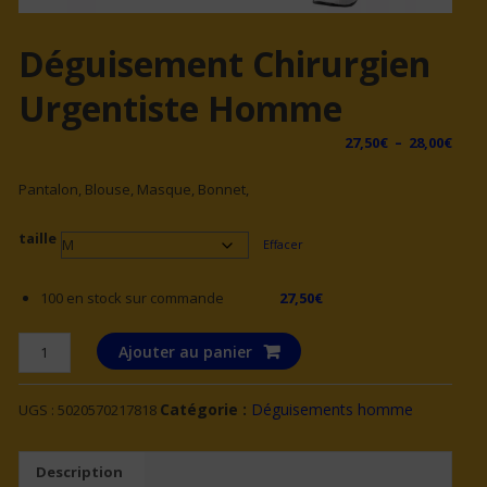
Déguisement Chirurgien
Urgentiste Homme
Plag
27,50
€
–
28,00
€
de
Pantalon, Blouse, Masque, Bonnet,
prix 
27,5
taille
à
Effacer
28,0
100 en stock sur commande
27,50
€
quantité
Ajouter au panier
de
Déguisement
Catégorie :
Déguisements homme
UGS :
5020570217818
chirurgien
urgentiste
homme
Description