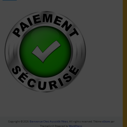
Copyright © 2026
Bienvenue Chez Aussitôt Fêtes
. All rights reserved. Thème
eStore
par
ThemeGrill Powered by
WordPress
.