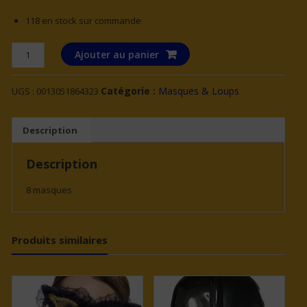
118 en stock sur commande
quantité
Ajouter au panier
de
8
Catégorie :
Masques & Loups
UGS :
0013051864323
Masques
en
carton
Description
Pat'
Patrouille
Description
8 masques
Produits similaires