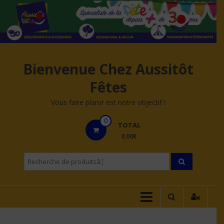
Aller
au
contenu
Bienvenue Chez Aussitôt
Fêtes
Vous faire plaisir est notre objectif !
0
TOTAL
0,00€
Recherche
pourÂ :