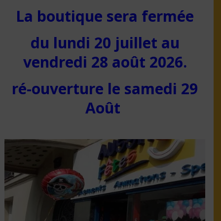
La boutique sera fermée
du lundi 20 juillet au
vendredi 28 août 2026.
ré-ouverture le samedi 29
Août