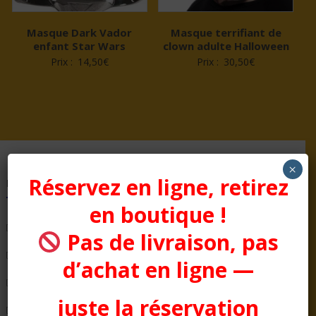
Masque Dark Vador
Masque terrifiant de
enfant Star Wars
clown adulte Halloween
Prix :
14,50
€
Prix :
30,50
€
×
Réservez en ligne, retirez
Pages
en boutique !
Bienvenue chez Aussitôt Fêtes
Pas de livraison, pas
Condition générale de Vente
d’achat en ligne —
COTTON CLUB
juste la réservation
Evénementiel