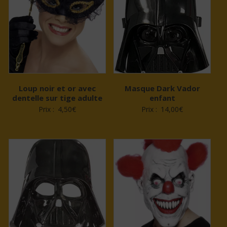
Loup noir et or avec
Masque Dark Vador
dentelle sur tige adulte
enfant
Prix :
4,50
€
Prix :
14,00
€