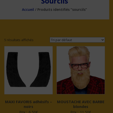
Sourcils
Accueil
/ Produits identifiés “sourcils”
5 résultats affichés
MAXI FAVORIS adhésifs –
MOUSTACHE AVEC BARBE
noirs
blondes
Prix :
6,50
€
Prix :
11,50
€