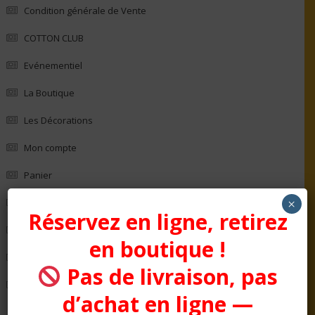
Condition générale de Vente
COTTON CLUB
Evénementiel
La Boutique
Les Décorations
Mon compte
Panier
×
Politique de confidentialité
Réservez en ligne, retirez
Politique en matière de remboursements et de retours
en boutique !
Qui Sommes nous ?
Pas de livraison, pas
Validation de la commande
d’achat en ligne —