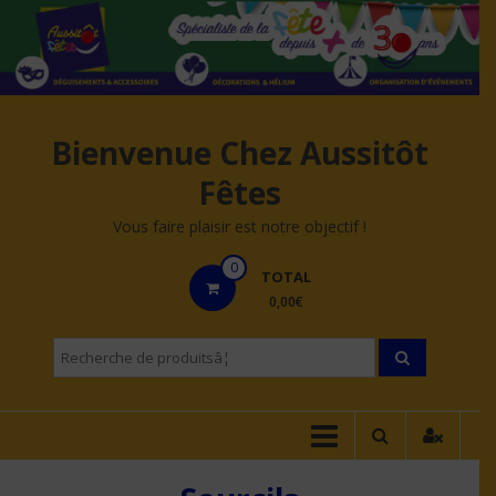
Aller
au
contenu
Bienvenue Chez Aussitôt
Fêtes
Vous faire plaisir est notre objectif !
0
TOTAL
0,00€
Recherche
pourÂ :