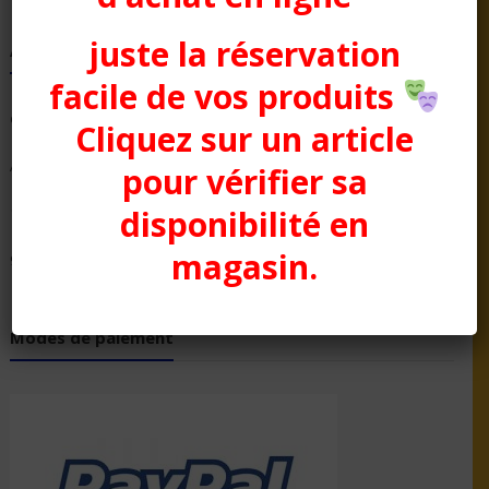
juste la réservation
Adresse Boutique
facile de vos produits
Contact : 01 41 31 02 01
Cliquez sur un article
Aussitôt Fêtes
pour vérifier sa
disponibilité en
18 rue Georges Sorel
magasin.
92100 Boulogne-Billancourt
Modes de paiement