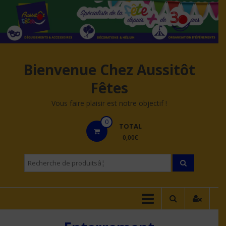
Aller
au
contenu
Bienvenue Chez Aussitôt
Fêtes
Vous faire plaisir est notre objectif !
0
TOTAL
0,00€
Recherche
pourÂ :