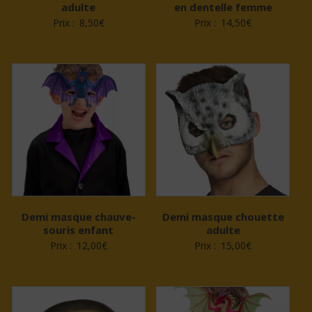
adulte
en dentelle femme
Prix :
8,50
€
Prix :
14,50
€
Demi masque chauve-
Demi masque chouette
souris enfant
adulte
Prix :
12,00
€
Prix :
15,00
€