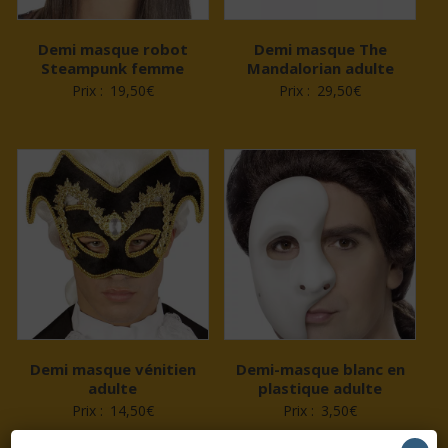
Demi masque robot
Demi masque The
Steampunk femme
Mandalorian adulte
Prix :
19,50
€
Prix :
29,50
€
Demi masque vénitien
Demi-masque blanc en
adulte
plastique adulte
Prix :
14,50
€
Prix :
3,50
€