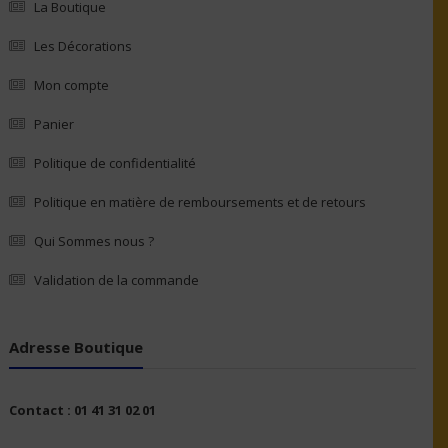
La Boutique
Les Décorations
Mon compte
Panier
Politique de confidentialité
Politique en matière de remboursements et de retours
Qui Sommes nous ?
Validation de la commande
Adresse Boutique
Contact : 01 41 31 02 01