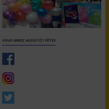
VOUS AIMEZ AUSSITÔT FÊTES